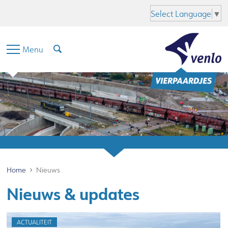
Hoofdinhoud
Menu
Zoeken
Taal
Select Language
▼
Menu
Home
Nieuws
Nieuws & updates
ACTUALITEIT