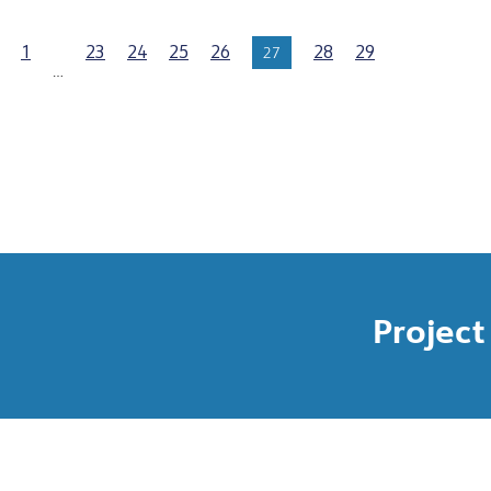
1
23
24
25
26
28
29
27
…
Project