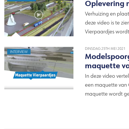
Oplevering 
Verhuizing en pla
deze video is te 
Vierpaardjes wordt
DINSDAG 25TH MEI 2021
INTERVIEW
Modelspoorg
maquette v
In deze video vert
een maquette van
maquette wordt g