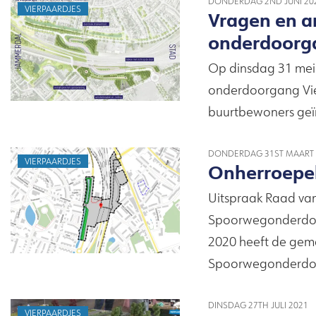
DONDERDAG 2ND JUNI 20
VIERPAARDJES
Vragen en a
onderdoorga
Op dinsdag 31 mei 
onderdoorgang Vier
buurtbewoners geï
DONDERDAG 31ST MAART 
VIERPAARDJES
Onherroepel
Uitspraak Raad va
Spoorwegonderdoor
2020 heeft de gem
Spoorwegonderdoor
DINSDAG 27TH JULI 2021
VIERPAARDJES