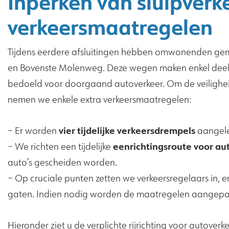
Inperken van sluipverke
verkeersmaatregelen
Tijdens eerdere afsluitingen hebben omwonenden geme
en Bovenste Molenweg. Deze wegen maken enkel deel ui
bedoeld voor doorgaand autoverkeer. Om de veiligheid
nemen we enkele extra verkeersmaatregelen:
vier tijdelijke verkeersdrempels
– Er worden
aangele
eenrichtingsroute voor au
– We richten een tijdelijke
auto’s gescheiden worden.
– Op cruciale punten zetten we verkeersregelaars in, en
gaten. Indien nodig worden de maatregelen aangepa
Hieronder ziet u de verplichte rijrichting voor auto