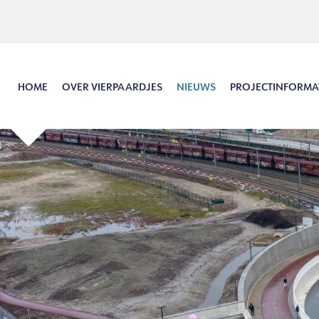
Hoofdinhoud
Menu
Zoeken
Taal
HOME
OVER VIERPAARDJES
NIEUWS
PROJECTINFORMA