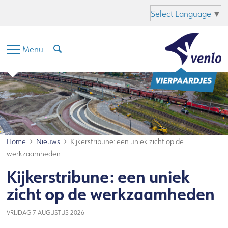
Hoofdinhoud
Menu
Zoeken
Taal
Select Language
▼
Menu
Home
Nieuws
Kijkerstribune: een uniek zicht op de
werkzaamheden
Kijkerstribune: een uniek
zicht op de werkzaamheden
VRIJDAG 7 AUGUSTUS 2026