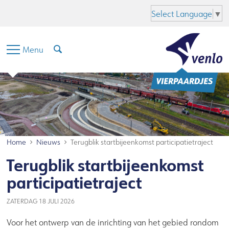
Hoofdinhoud
Menu
Zoeken
Taal
Select Language
▼
Menu
Home
Nieuws
Terugblik startbijeenkomst participatietraject
Terugblik startbijeenkomst
participatietraject
ZATERDAG 18 JULI 2026
Voor het ontwerp van de inrichting van het gebied rondom