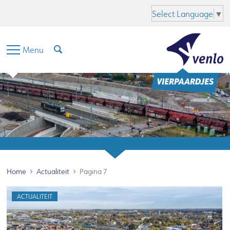
Hoofdinhoud
Menu
Zoeken
Taal
Select Language
▼
Menu
Home
Actualiteit
Pagina 7
ACTUALITEIT