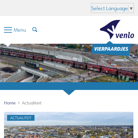
Hoofdinhoud
Menu
Zoeken
Taal
Select Language
▼
Menu
Home
Actualiteit
ACTUALITEIT