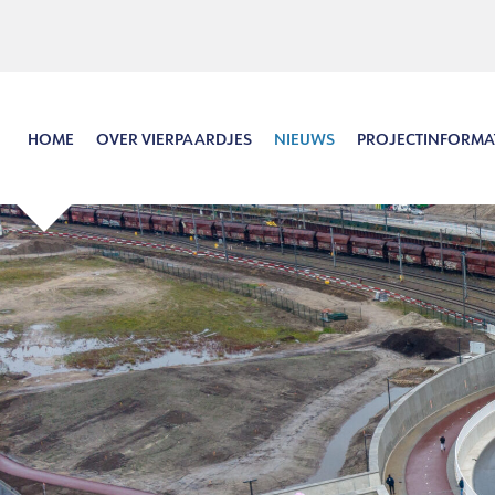
Hoofdinhoud
Menu
Zoeken
Taal
HOME
OVER VIERPAARDJES
NIEUWS
PROJECTINFORMA