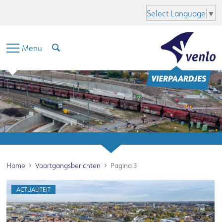
Hoofdinhoud
Menu
Zoeken
Taal
Select Language
▼
Menu
Home
Voortgangsberichten
Pagina 3
ACTUALITEIT