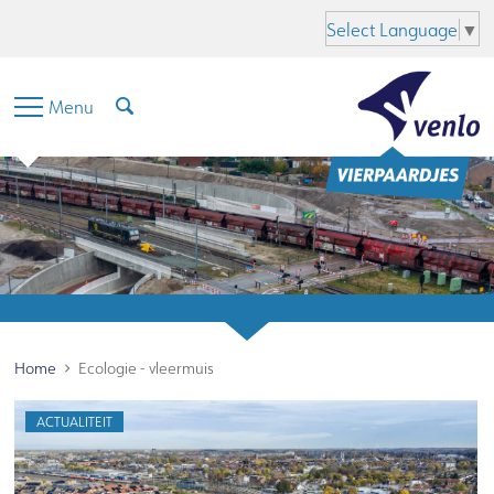
Hoofdinhoud
Menu
Zoeken
Taal
Select Language
▼
Menu
Home
Ecologie - vleermuis
ACTUALITEIT