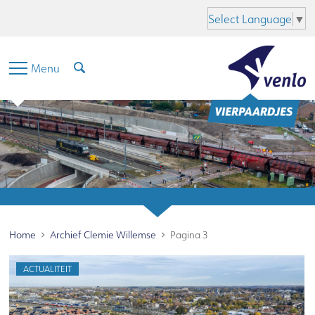
Hoofdinhoud
Menu
Zoeken
Taal
Select Language
▼
Menu
Home
Archief Clemie Willemse
Pagina 3
ACTUALITEIT